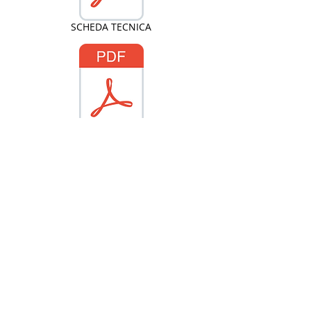
SCHEDA TECNICA
CARTA DEI SERVIZI
SEDI
Sociale e
Amministrativa:
00195 Roma
Via Monte Zebio, 30
Centro Studi e Formazione:
00182 Roma
Via Appia Nuova, 361A