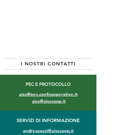
I NOSTRI CONTATTI
PEC E PROTOCOLLO
aiss@pec.confcooperative.it
aiss@aisscoop.it
SERVIZI DI INFORMAZIONE
andreacocci@aisscoop.it