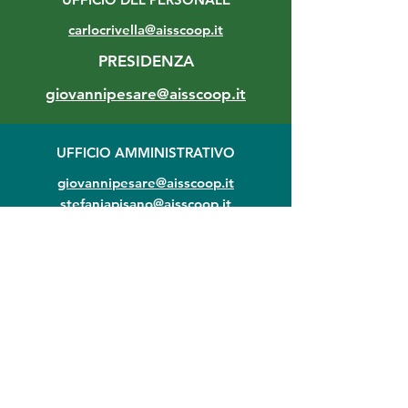
carlocrivella@aisscoop.it
PRESIDENZA
giovannipesare@aisscoop.it
UFFICIO AMMINISTRATIVO
giovannipesare@aisscoop.it
stefaniapisano@aisscoop.it
marziaiannucci@aisscoop.it
francescaferraro@aisscoop.it
SEDI
Sociale e
Amministrativa:
00195 Roma
Via Monte Zebio, 30