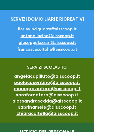
SERVIZI DOMICILIARI E RICREATIVI
ilariavinciguerra@aisscoop.it
antonellacino@aisscoop.it
giuseppelazzari@aisscoop.it
francescacoltella@aisscoop.it
SERVIZI SCOLASTICI
angelacapilluto@aisscoop.it
paolacosentino@aisscoop.it
mariagraziafera@aisscoop.it
sarafornataro@aisscoop.it
alessandrasedda@aisscoop.it
sabrinamele@aisscoop.it
chiaracoltella@aisscoop.it
UFFICIO DEL PERSONALE