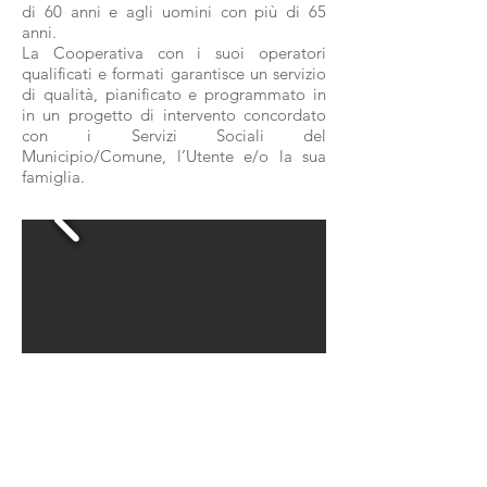
di 60 anni e agli uomini con più di 65
anni.
La Cooperativa con i suoi operatori
qualificati e formati garantisce un servizio
di qualità, pianificato e programmato in
in un progetto di intervento concordato
con i Servizi Sociali del
Municipio/Comune, l’Utente e/o la sua
famiglia.