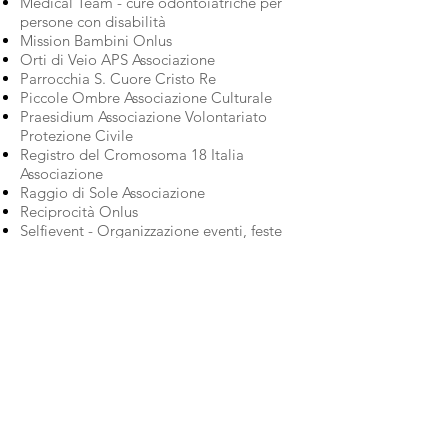
Medical Team - cure odontoiatriche per
persone con disabilità
Mission Bambini Onlus
Orti di Veio APS Associazione
Parrocchia S. Cuore Cristo Re
Piccole Ombre Associazione Culturale
Praesidium Associazione Volontariato
Protezione Civile
Registro del Cromosoma 18 Italia
Associazione
Raggio di Sole Associazione
Reciprocità Onlus
Selfievent - Organizzazione eventi, feste
ed animazioni
Teatro S. Genesio Laboratorio teatrale
TABITA Onlus Associazione di
Volontariato
SEDI
Sociale e
Amministrativa:
00195 Roma